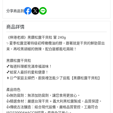
分享商品到
商品詳情
《伸港老順》黑鑽松露干貝粒 葷 240g
✨夏季松露混著特级初榨橄欖油的醇，跟著就是干貝的鮮勁冒出
来，再咬黑胡椒的微辣，配白飯都能吃兩碗！
黑鑽松露干貝粒
💕每道料理都充滿幸福滋味！
💕給家人最好的愛和健康！
👩🏻‍🦰家庭主婦們，廚房裡怎能少了這瓶【黑鑽松露干貝粒】
產品特色
👍無防腐劑：無添加防腐劑，讓您食用更放心。
👍精選食材：嚴選台灣干貝 + 義大利黑松露製成，品質保證。
👍傳統古法釀造：結合現代設備，嚴格品質管控，工廠符合
ISO22000&HACCP認證，最安全又放心。