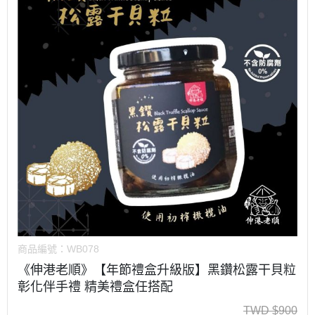
商品編號：
WB078
《伸港老順》【年節禮盒升級版】黑鑽松露干貝粒
彰化伴手禮 精美禮盒任搭配
TWD
$
900