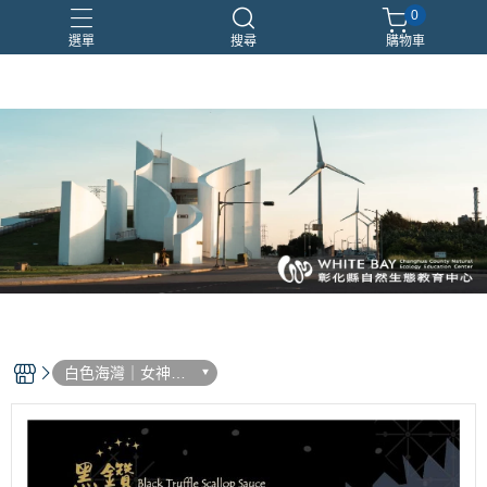
0
選單
搜尋
購物車
白色海灣｜女神嚴
選