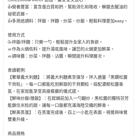
👍營養豐富：富含蛋白質和鈣，幫助消化和吸收，解腥去膩油的
祕密武器。
👍多用途調料：拌飯、拌麵、炒菜、炒飯，輕鬆料理更加easy。
使用方式
🥳拌飯/拌麵：只需一勺，輕鬆提升全家人的食欲。
🥗作為火鍋佐料，提升湯底風味，讓您的火鍋更加鮮美。
🥗調味醬：炒菜、拌麵、沾醬，瞬間提升料理層次。
食譜範例:
【奢華義大利麵】：將義大利麵煮至彈牙，拌入適量「黑鑽松露
干貝粒」。每一口都能吃到鮮甜的干貝顆粒，搭配濃郁松露香
氣，在家就能享受高級餐廳的儀式感。
【鮮味炒飯/燉飯】：在起鍋前加入一勺翻炒，黑松露的獨特芬芳
能鎖住米粒的甜，讓每一口飯都充滿海陸交織的鮮香。
【鮮美蒸蛋】：在蒸蛋完成後，舀上一小匙在表面，視覺與味覺
雙重升級。
商品規格